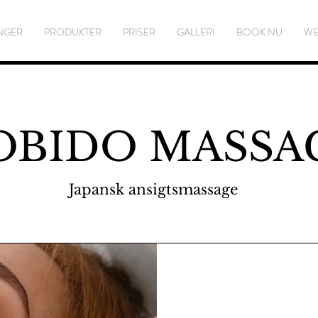
NGER
PRODUKTER
PRISER
GALLERI
BOOK NU
WE
OBIDO MASSA
Japansk ansigtsmassage