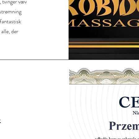
, tvinger væv
dstrømning
fantastisk
 alle, der
t