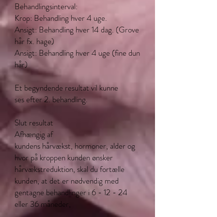
Behandlingsinterval:
Krop: Behandling hver 4 uge.
Ansigt: Behandling hver 14 dag. (Grove
hår fx. hage)
Ansigt: Behandling hver 4 uge (fine dun
hår)
Et begyndende resultat vil kunne
ses efter 2. behandling.
Slut resultat
Afhængig af
kundens hårvækst, hormoner, alder og
hvor på kroppen kunden ønsker
hårvækstreduktion, skal du fortælle
kunden, at det er nødvendig med
gentagne behandlinger i 6 - 12 - 24
eller 36 måneder,