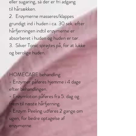
eller sugaring, så der er fri adgang
til hårsækken.
2. Enzymerne masseres/klappes
grundigt ind i huden i ca. 30 sek. efter
hårfjerningen indtil enzymerne er
absorberet i huden og huden er tør.
3. Silver Tonic sprøjtes på, for at lukke
og berolige huden.
HOMECARE behandling
- Enzymer påføres hjemme i 4 dage
efter behandlingen.
- Enzymlotion påføres fra 5. dag og
frem til næste hårfjerning.
- Enzym Peeling udføres 2 gange om
ugen, for bedre optagelse af
enzymerne.