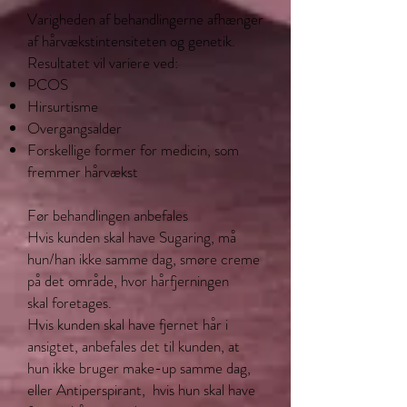
Varigheden af behandlingerne afhænger
af hårvækstintensiteten og genetik.
Resultatet vil variere ved:
PCOS
Hirsurtisme
Overgangsalder
Forskellige former for medicin, som
fremmer hårvækst
Før behandlingen anbefales
Hvis kunden skal have Sugaring, må
hun/han ikke samme dag, smøre creme
på det område, hvor hårfjerningen
skal foretages.
Hvis kunden skal have fjernet hår i
ansigtet, anbefales det til kunden, at
hun ikke bruger make-up samme dag,
eller Antiperspirant, hvis hun skal have