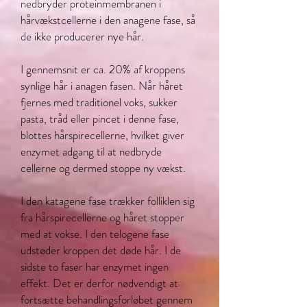
nedbryder proteinmembranen i
hårvækstcellerne i den anagene fase, så
de ikke producerer nye hår.
I gennemsnit er ca. 20% af kroppens
synlige hår i anagen fasen. Når håret
fjernes med traditionel voks, sukker
pasta, tråd eller pincet i denne fase,
blottes hårspirecellerne, hvilket giver
enzymet adgang til at nedbryde
cellerne og dermed stoppe ny vækst.
I den katagene fase trækker folliklen sig
fra hårspirecellerne og håret stopper
med at vokse. I den telogene fase
udstøder kroppen det døde hår. I de
sidste to faser har enzymet ingen
effekt. Det er derfor nødvendigt at
fortsætte behandlingsforløbet gennem