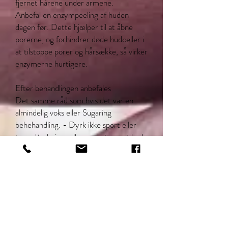
fjernet hårene under armene.
Anbefal en enzympeeling af huden
dagen før. Dette hjælper til at åbne
porerne, og forhindrer døde hudceller i
at tilstoppe porer og hårsække, så virker
enzymerne hurtigere.
Efter behandlingen anbefales
Det samme råd som hvis det var en
almindelig voks eller Sugaring
behehandling. - Dyrk ikke sport eller
tag sol/solarium eller meget varmt bad
de efterfølgende 12 timer.
PS! Sol har ingen indflydelse på
Enzymerne.
Mod indgroede hår anbefales
Peel / scrub mindst to gange om ugen
med El Kadife Enzym Peeling og brug