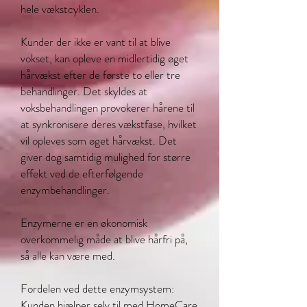
hele vækstcyklen.
Kunder der ikke er vant til at blive
vokset, kan opleve en midlertidig øget
hårvækst efter de første to eller tre
behandlinger. Det skyldes at
voksbehandlingen provokerer hårene til
at synkronisere deres vækstfase, hvilket
vil opleves som øget hårvækst. Det
giver dog samtidig mulighed for større
effekt ved de efterfølgende
enzymbehandlinger.
Enzymerne er en økonomisk
overkommelig måde at blive hårfri på,
så alle kan være med.
Fordelen ved dette enzymsystem:
Kunden hjælper selv til med HomeCare